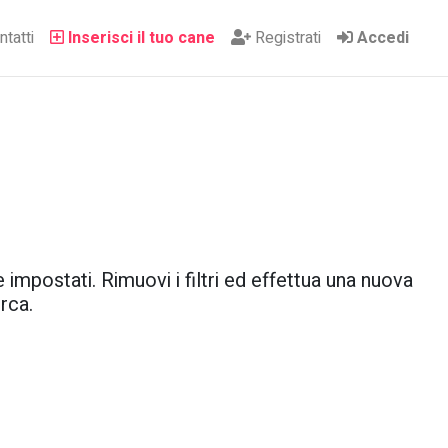
tatti
Inserisci il tuo cane
Registrati
Accedi
 impostati. Rimuovi i filtri ed effettua una nuova
rca.