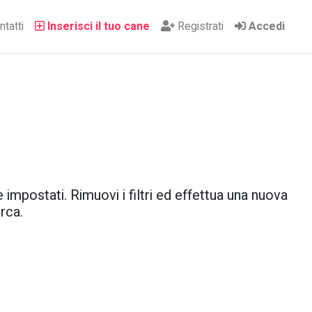
tatti
Inserisci il tuo cane
Registrati
Accedi
 impostati. Rimuovi i filtri ed effettua una nuova
rca.