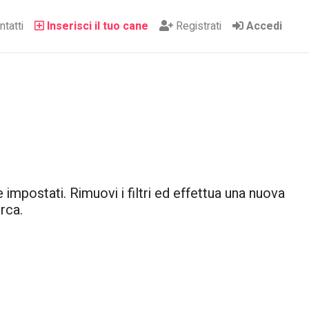
tatti
Inserisci il tuo cane
Registrati
Accedi
 impostati. Rimuovi i filtri ed effettua una nuova
rca.