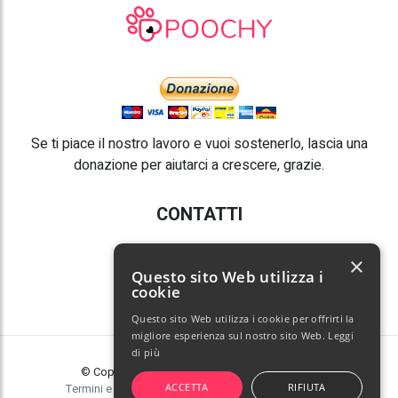
Se ti piace il nostro lavoro e vuoi sostenerlo, lascia una
donazione per aiutarci a crescere, grazie.
CONTATTI
E-mail:
info@poochy.it
×
Questo sito Web utilizza i
cookie
Questo sito Web utilizza i cookie per offrirti la
migliore esperienza sul nostro sito Web.
Leggi
di più
© Copyright 2026 Poochy. Tutti i diritti riservati.
ACCETTA
RIFIUTA
Termini e condizioni
|
Privacy policy
|
Gestisci cookie