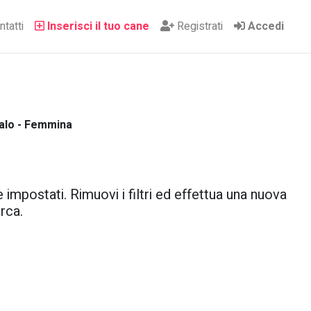
tatti
Inserisci il tuo cane
Registrati
Accedi
galo - Femmina
 impostati. Rimuovi i filtri ed effettua una nuova
rca.