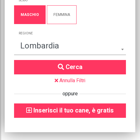
SESSO
MASCHIO
FEMMINA
REGIONE
Lombardia
Cerca
Annulla Filtri
oppure
Inserisci il tuo cane, è gratis