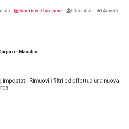
tatti
Inserisci il tuo cane
Registrati
Accedi
Carpazi - Maschio
 impostati. Rimuovi i filtri ed effettua una nuova
rca.