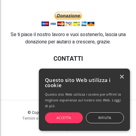
Se ti piace il nostro lavoro e vuoi sostenerlo, lascia una
donazione per aiutarci a crescere, grazie.
CONTATTI
E-mail:
info@poochy.it
×
Questo sito Web utilizza i
cookie
Questo sito Web utilizza i cookie per offrirti la
migliore esperienza sul nostro sito Web.
Leggi
di più
© Copyright 2026 Poochy. Tutti i diritti riservati.
ACCETTA
RIFIUTA
Termini e condizioni
|
Privacy policy
|
Gestisci cookie
Powered by Andrea Ilici