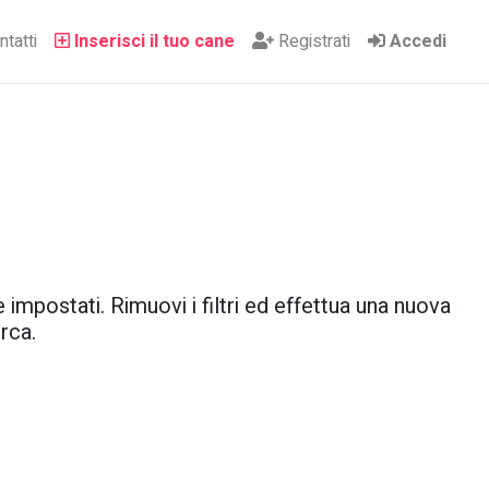
tatti
Inserisci il tuo cane
Registrati
Accedi
 impostati. Rimuovi i filtri ed effettua una nuova
rca.