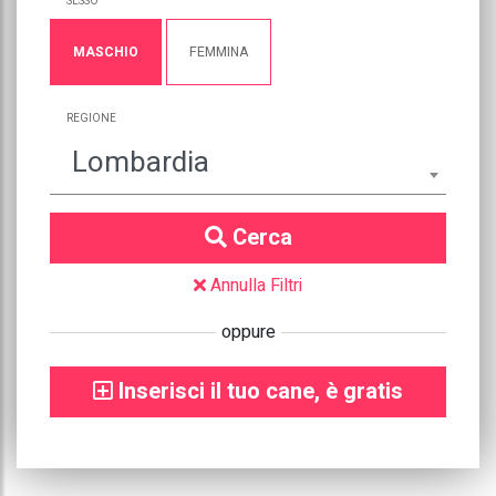
SESSO
MASCHIO
FEMMINA
REGIONE
Lombardia
Cerca
Annulla Filtri
oppure
Inserisci il tuo cane, è gratis