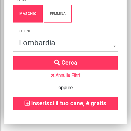
SESSO
MASCHIO
FEMMINA
REGIONE
Lombardia
Cerca
Annulla Filtri
oppure
Inserisci il tuo cane, è gratis