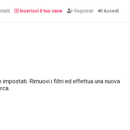
tatti
Inserisci il tuo cane
Registrati
Accedi
 impostati. Rimuovi i filtri ed effettua una nuova
rca.