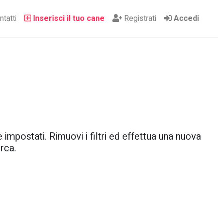
tatti
Inserisci il tuo cane
Registrati
Accedi
 impostati. Rimuovi i filtri ed effettua una nuova
rca.