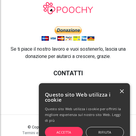
Se ti piace il nostro lavoro e vuoi sostenerlo, lascia una
donazione per aiutarci a crescere, grazie.
CONTATTI
E-mail:
info@poochy.it
×
Questo sito Web utilizza i
cookie
Questo sito Web utilizza i cookie per offrirti la
migliore esperienza sul nostro sito Web.
Leggi
di più
© Copyright 2026 Poochy. Tutti i diritti riservati.
ACCETTA
RIFIUTA
Termini e condizioni
|
Privacy policy
|
Gestisci cookie