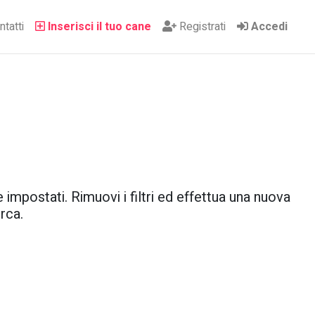
tatti
Inserisci il tuo cane
Registrati
Accedi
 impostati. Rimuovi i filtri ed effettua una nuova
rca.