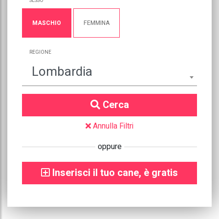
SESSO
MASCHIO
FEMMINA
REGIONE
Lombardia
Cerca
Annulla Filtri
oppure
Inserisci il tuo cane, è gratis