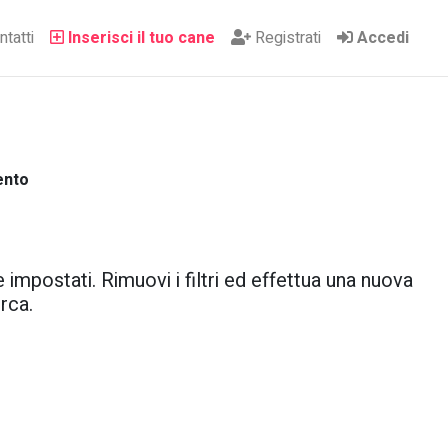
tatti
Inserisci il tuo cane
Registrati
Accedi
ento
 impostati. Rimuovi i filtri ed effettua una nuova
rca.