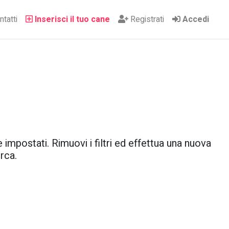
tatti
Inserisci il tuo cane
Registrati
Accedi
 impostati. Rimuovi i filtri ed effettua una nuova
rca.