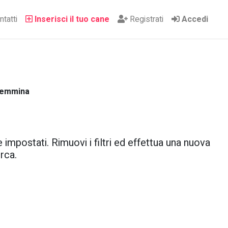
tatti
Inserisci il tuo cane
Registrati
Accedi
 Femmina
 impostati. Rimuovi i filtri ed effettua una nuova
rca.