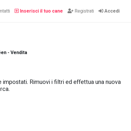
tatti
Inserisci il tuo cane
Registrati
Accedi
éen - Vendita
 impostati. Rimuovi i filtri ed effettua una nuova
rca.