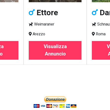
Ettore
Da
Weimaraner
Schnau
Arezzo
Roma
za
Visualizza
V
o
Annuncio