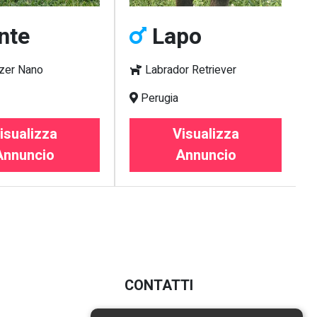
nte
Lapo
zer Nano
Labrador Retriever
Perugia
isualizza
Visualizza
Annuncio
Annuncio
CONTATTI
E-mail:
info@poochy.it