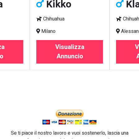
a
Kikko
Kl
Chihuahua
Chihua
Milano
Alessan
za
Visualizza
V
o
Annuncio
Se ti piace il nostro lavoro e vuoi sostenerlo, lascia una