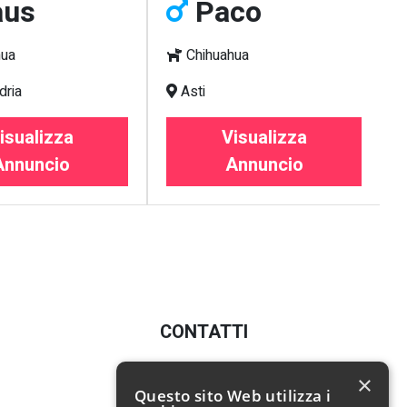
aus
Paco
hua
Chihuahua
dria
Asti
isualizza
Visualizza
Annuncio
Annuncio
CONTATTI
E-mail:
info@poochy.it
×
Questo sito Web utilizza i