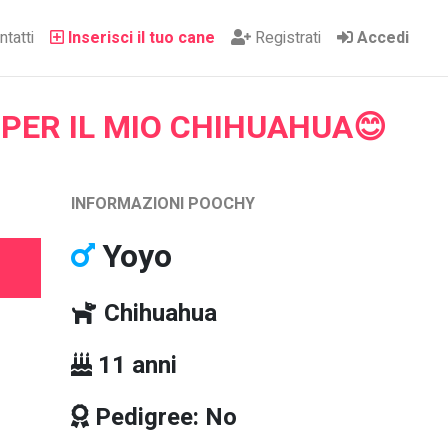
tatti
Inserisci il tuo cane
Registrati
Accedi
PER IL MIO CHIHUAHUA😊
INFORMAZIONI POOCHY
Yoyo
Chihuahua
11 anni
Pedigree: No