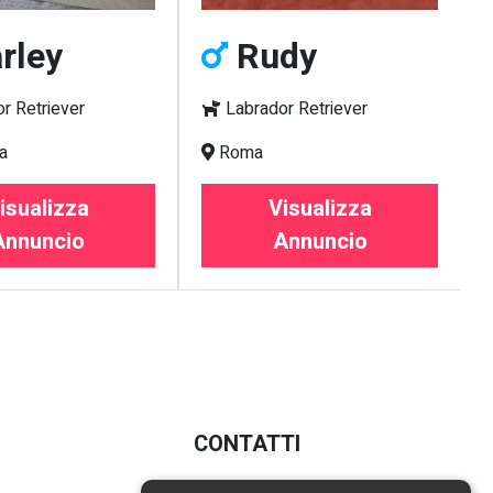
rley
Rudy
r Retriever
Labrador Retriever
a
Roma
isualizza
Visualizza
Annuncio
Annuncio
CONTATTI
E-mail:
info@poochy.it