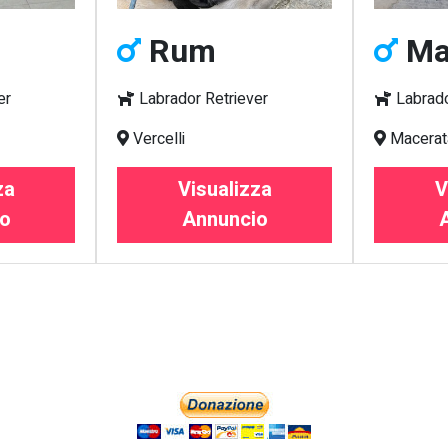
Rum
Ma
er
Labrador Retriever
Labrado
Vercelli
Macerat
za
Visualizza
V
o
Annuncio