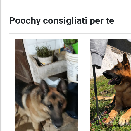
Poochy consigliati per te