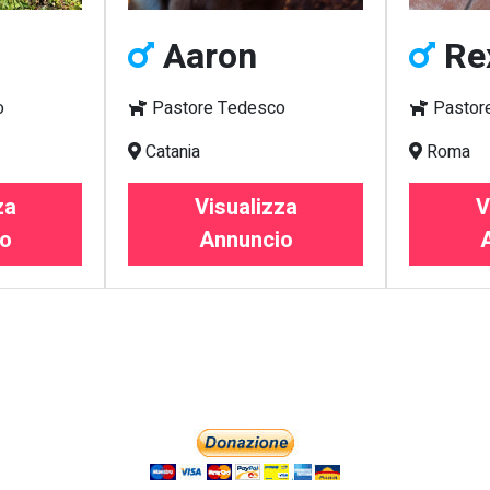
Aaron
Re
o
Pastore Tedesco
Pastor
Catania
Roma
za
Visualizza
V
o
Annuncio