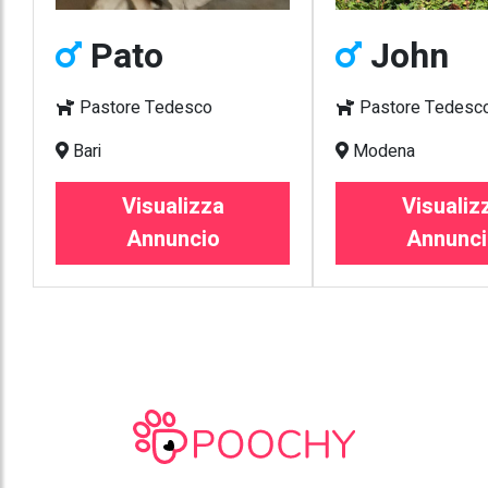
Pato
John
Pastore Tedesco
Pastore Tedesc
Bari
Modena
Visualizza
Visualiz
Annuncio
Annunci