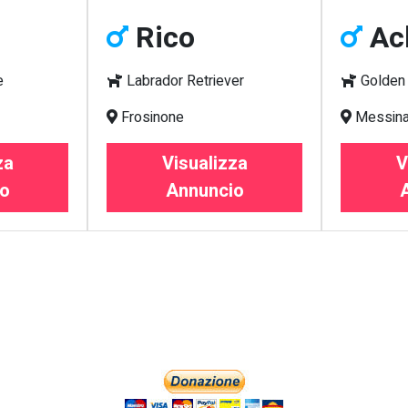
Rico
Ach
e
Labrador Retriever
Golden 
Frosinone
Messin
za
Visualizza
V
o
Annuncio