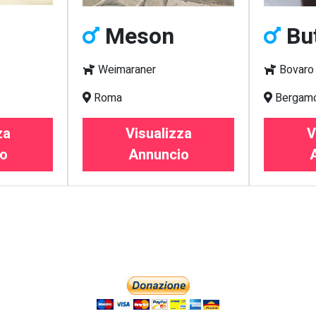
Meson
Bu
Weimaraner
Bovaro 
Roma
Bergam
za
Visualizza
V
o
Annuncio