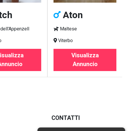
tch
Aton
dell'Appenzell
Maltese
o
Viterbo
isualizza
Visualizza
Annuncio
Annuncio
CONTATTI
E-mail:
info@poochy.it