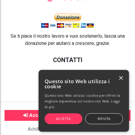
Se ti piace il nostro lavoro e vuoi sostenerlo, lascia una
donazione per aiutarci a crescere, grazie.
CONTATTI
E-mail:
info@poochy.it
×
Questo sito Web utilizza i
cookie
Questo sito Web utilizza i cookie per offrirti la
migliore esperienza sul nostro sito Web.
Leggi
di più
© Copyright 2026 Poochy. Tutti i diritti riservati.
Accedi per poter contattare l'utente
ACCETTA
RIFIUTA
Termini e condizioni
|
Privacy policy
|
Gestisci cookie
Achille è stato visualizzato 3675 volte
Powered by Andrea Ilici