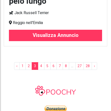
pelo lungo
Jack Russell Terrier
Reggio nell'Emilia
Visualizza Annuncio
‹
1
2
3
4
5
6
7
8
...
27
28
›