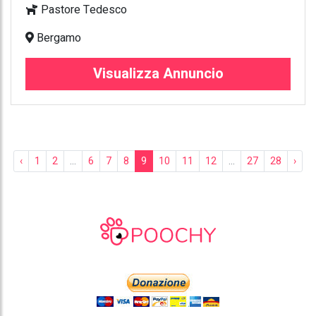
Pastore Tedesco
Bergamo
Visualizza Annuncio
‹
1
2
...
6
7
8
9
10
11
12
...
27
28
›