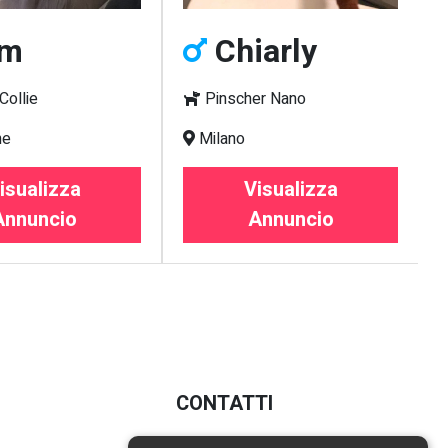
m
Chiarly
Collie
Pinscher Nano
ne
Milano
isualizza
Visualizza
Annuncio
Annuncio
CONTATTI
E-mail:
info@poochy.it