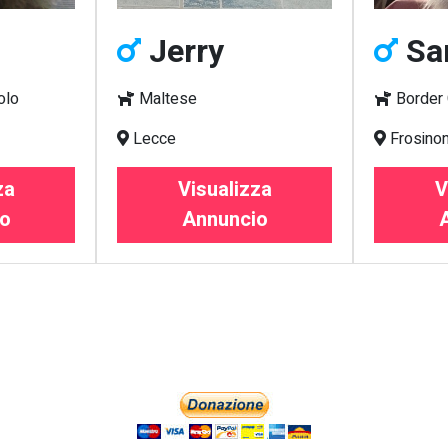
Jerry
Sa
olo
Maltese
Border 
Lecce
Frosino
za
Visualizza
V
o
Annuncio